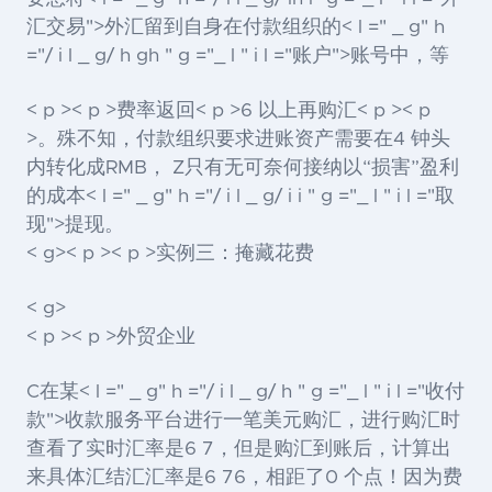
汇交易">外汇
留到自身在付款组织的< l =" _ g" h
="/ i l _ g/ h gh " g ="_ l " i l ="账户">账号
中，等
< p >< p >费率返回< p >6 以上再购汇< p >< p
>。殊不知，付款组织要求进账资产需要在4 钟头
内转化成RMB， Z只有无可奈何接纳以“损害”盈利
的成本< l =" _ g" h ="/ i l _ g/ i i " g ="_ l " i l ="取
现">提现
。
< g>< p >< p >实例三：掩藏花费
< g>
< p >< p >外贸企业
C在某< l =" _ g" h ="/ i l _ g/ h " g ="_ l " i l ="收付
款">收款
服务平台进行一笔美元购汇，进行购汇时
查看了实时汇率是6 7，但是购汇到账后，计算出
来具体汇结汇汇率是6 76，相距了0 个点！因为费