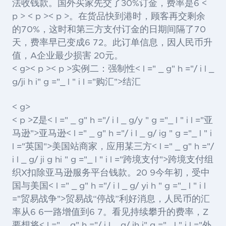
法收钱款。国外买家先交了30%订金，费率是6 <
p > < p >< p >。在货品快到港时，顾客再交剩余
的70%，这时和第三方支付订金的日期间隔了70
天，费率早已变成6 72。此订单信息，因人民币升
值，A企业最少损害 20元。
< g>< p >< p >实例二：强制性< l =" _ g" h ="/ i l _
g/ji h i" g ="_ l " i l ="购汇">结汇
< g>
< p >Z是< l =" _ g" h ="/ i l _ g/y " g ="_ l " i l ="亚
马逊">亚马逊
< l =" _ g" h ="/ i l _ g/ ig " g ="_ l " i
l ="英国">美国
站商家，应用某三方< l =" _ g" h ="/
i l _ g/ ji g hi " g ="_ l " i l ="跨境支付">跨境支付
组
织X扣除亚马逊服务平台钱款。20 9今年初，受中
国与美国< l =" _ g" h ="/ i l _ g/ yi h " g ="_ l " i l
="贸易战争">贸易战
“停战”利好消息，人民币的汇
率从6 6一路增值到6 7。看见持续攀升的费率，Z
要想将< l =" _ g" h ="/ i l _ g/ ih i" g ="_ l " i l ="外