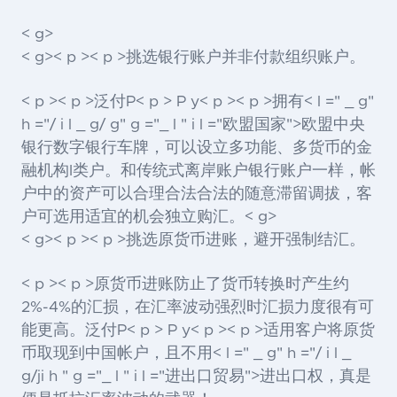
< g>
< g>< p >< p >挑选银行账户并非付款组织账户。
< p >< p >泛付P< p > P y< p >< p >拥有< l =" _ g"
h ="/ i l _ g/ g" g ="_ l " i l ="欧盟国家">欧盟
中央
银行数字银行车牌，可以设立多功能、多货币的金
融机构I类户。和传统式离岸账户银行账户一样，帐
户中的资产可以合理合法合法的随意滞留调拔，客
户可选用适宜的机会独立购汇。< g>
< g>< p >< p >挑选原货币进账，避开强制结汇。
< p >< p >原货币进账防止了货币转换时产生约
2%-4%的汇损，在汇率波动强烈时汇损力度很有可
能更高。泛付P< p > P y< p >< p >适用客户将原货
币取现到中国帐户，且不用< l =" _ g" h ="/ i l _
g/ji h " g ="_ l " i l ="进出口贸易">进出口
权，真是