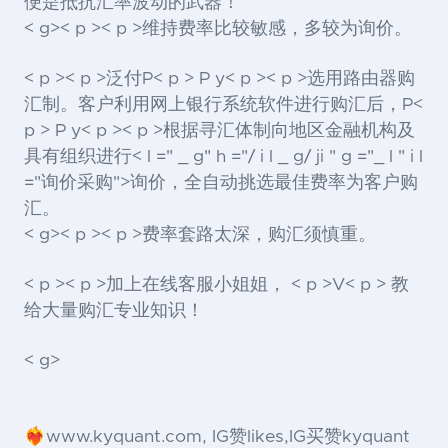
便是抵抗汇率波动的武器！
< g>< p >< p >维持费率比较敏感，多较为询价。
< p >< p >泛付P< p > P y< p >< p >选用路由器购
汇制。客户利用网上银行系统软件进行购汇后，P<
p > P y< p >< p >根据寻汇体制向地区金融机构及
具有组织进行< l =" _ g" h ="/ i l _ g/ ji " g ="_ l " i l
="询价采购">询价
，全自动挑选最佳费率为客户购
汇。
< g>< p >< p >费率套路太深，购汇须慎重。
< p >< p >加上在线客服小姐姐， < p >V< p > 教
给大量购汇专业知识！
< g>
❤️‍🔥www.kyquant.com, IG赞likes,IG买赞kyquant