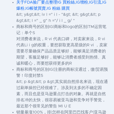
关于FDA验厂要点整理IG 買粉絲,IG增粉,IG引流,IG
爆粉,IG帳號買賣,IG 粉絲 購買
&lt; y&gt;&lt; iv l =" i l - "&gt; &lt; g&gt;&lt; p
&gt;&lt; l =" _ g" h ="/ i l _ g/ "
商标和商号的区别IG|商标和logo的区别|TM运营笔
记：单个S
对消费者来说，R vi 代表口碑，对卖家来说，R vi
代表Li i g的权重，要想获取更高星级的R vi ，卖家
需要尽量确保产品品质足够好，能够满足消费者的
期望，客服足够好，能够让消费者感受到热情、真
诚和暖心，而要想获得更多的R
商标和商号的区别IG|注册的商标没通过，缴|贸易预
警！印度封禁5
&lt; p &gt;&lt; p &gt;其实就自然排名来说，现在通
过刷单操控已经很难了。涉及到太多的不确定因
素，而且也是亚马逊重点打击的对象。再就是自然
排名冲的太快，很容易被亚马逊和竞争对手警觉，
最近那个很常见的警告 MI U E
销量暴涨100%，排|怎样在阿里巴巴找客户|亚马逊