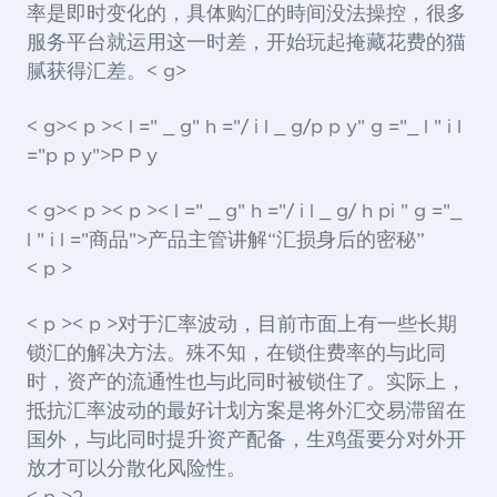
率是即时变化的，具体购汇的時间没法操控，很多
服务平台就运用这一时差，开始玩起掩藏花费的猫
腻获得汇差。< g>
< g>< p >< l =" _ g" h ="/ i l _ g/p p y" g ="_ l " i l
="p p y">P P y
< g>< p >< p >< l =" _ g" h ="/ i l _ g/ h pi " g ="_
l " i l ="商品">产品
主管讲解“汇损身后的密秘”
< p >
< p >< p >对于汇率波动，目前市面上有一些长期
锁汇的解决方法。殊不知，在锁住费率的与此同
时，资产的流通性也与此同时被锁住了。实际上，
抵抗汇率波动的最好计划方案是将外汇交易滞留在
国外，与此同时提升资产配备，生鸡蛋要分对外开
放才可以分散化风险性。