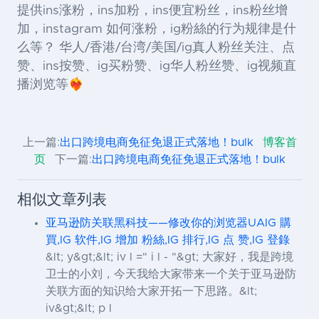
提供ins涨粉，ins加粉，ins便宜粉丝，ins粉丝增
加，instagram 如何涨粉，ig粉絲的行为规律是什
么等？ 华人/香港/台湾/美国/ig真人粉丝关注、点
赞、ins按赞、ig买粉赞、ig华人粉丝赞、ig视频直
播浏览等❤️‍🔥
上一篇:
出口跨境电商免征免退正式落地！bulk
博客首
页
下一篇:
出口跨境电商免征免退正式落地！bulk
相似文章列表
亚马逊防关联黑科技——修改你的浏览器UAIG 購
買,IG 软件,IG 增加 粉絲,IG 排行,IG 点 赞,IG 登錄
&lt; y&gt;&lt; iv l =" i l - "&gt; 大家好，我是跨境
卫士的小刘，今天我给大家带来一个关于亚马逊防
关联方面的知识给大家开拓一下思路。&lt;
iv&gt;&lt; p l