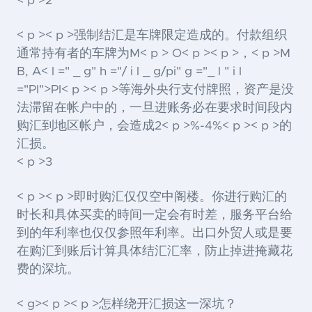
< p >2
< p >< p >强制结汇是车牌限定造成的。付款组织
通常持有者的车牌为M< p > O< p >< p >，< p >M
B, A< l =" _ g" h ="/ i l _ g/pi" g ="_ l " i l
="PI">PI
< p >< p >等海外央行支付牌照，资产是没
法滞留在帐户中的，一旦进账务必在要求时间段内
购汇到地区帐户，会造成2< p >%-4%< p >< p >的
汇损。
< p >3
< p >< p >即时购汇仅仅空中阁楼。你进行购汇的
时长和具体买卖的時间一定会有时差，服务平台给
到的年利率也仅仅参照年利率。出口外贸人或是要
在购汇到账后计算具体结汇汇率，防止掉进掩藏花
费的深坑。
< g>< p >< p >怎样绕开汇损这一深坑？