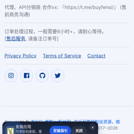
代理、API分销商 合作vx: 『https://t.me/buyfensi/』 (售
前商务沟通)
订单处理过程，一般需要6小时+，请耐心等待。
[
售后服务
, 请备注订单号]
Privacy Policy
Terms of Service
Contact
Copyright ©
进出口-烤鸭ins粉丝网- 安全可靠的粉丝资源，做
安装应用
×
社交营销首选- Ins加粉丝|IG 点 赞 kyquant.com
2017~2026
安装指引
关闭
可添加到桌面，像