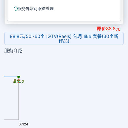
服务异常可跟进处理
原价
88.8
元
88.8元/50~60个 IGTV(Reels) 包月 like 套餐(30个新
作品)
服务介绍
最慢: 3
最快: 3
07/24