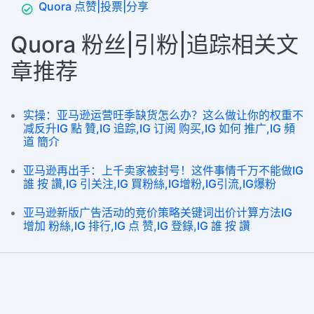
Quora 点赞|投票|分享
Quora 粉丝|引粉|追踪相关文
章推荐
实操：亚马逊运营旺季缺货怎么办？这么做让你的权重不
减反升IG 點 贊,IG 追踪,IG 订阅 购买,IG 如何 推广,IG 頻
道 簡介
亚马逊再出手：上千卖家被封号！这件事情千万不能做IG
誰 按 讚,IG 引关注,IG 買粉絲,IG增粉,IG引流,IG爆粉
亚马逊新版广告活动的竞价策略关键词出价计算方法IG
增加 粉絲,IG 排行,IG 点 赞,IG 登錄,IG 誰 按 讚