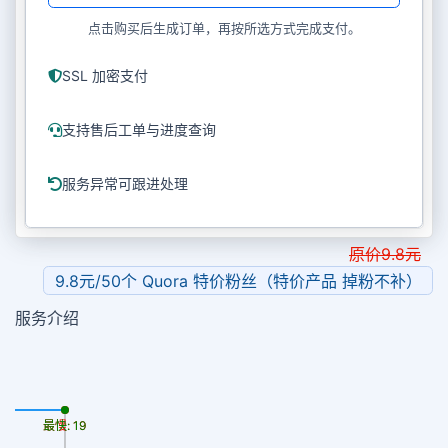
点击购买后生成订单，再按所选方式完成支付。
SSL 加密支付
支持售后工单与进度查询
服务异常可跟进处理
原价
9.8
元
9.8元/50个 Quora 特价粉丝（特价产品 掉粉不补）
服务介绍
最慢: 19
最快: 19