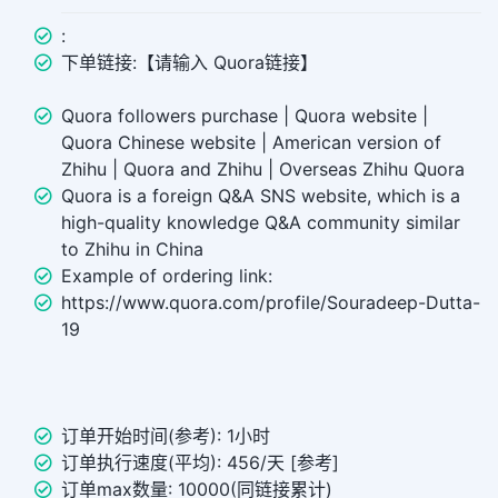
:
下单链接:【请输入 Quora链接】
Quora followers purchase | Quora website |
Quora Chinese website | American version of
Zhihu | Quora and Zhihu | Overseas Zhihu Quora
Quora is a foreign Q&A SNS website, which is a
high-quality knowledge Q&A community similar
to Zhihu in China
Example of ordering link:
https://www.quora.com/profile/Souradeep-Dutta-
19
订单开始时间(参考): 1小时
订单执行速度(平均): 456/天 [参考]
订单max数量: 10000(同链接累计)