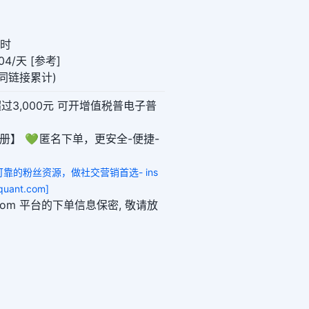
小时
4/天 [参考]
0(同链接累计)
超过3,000元 可开增值税普电子普
册】 💚 匿名下单，更安全-便捷-
全可靠的粉丝资源，做社交营销首选- ins
uant.com]
ant.com 平台的下单信息保密, 敬请放