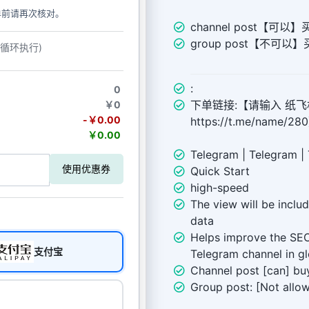
单前请再次核对。
channel post【可以】买v
group post【不可以】买v
动循环执行)
:
0
下单链接:【请输入 纸飞机
￥0
-￥0.00
https://t.me/name/28
￥0.00
Telegram | Telegram |
使用优惠券
Quick Start
high-speed
The view will be include
data
Helps improve the SEO
支付宝
Telegram channel in gl
Channel post [can] buy
Group post: [Not allow