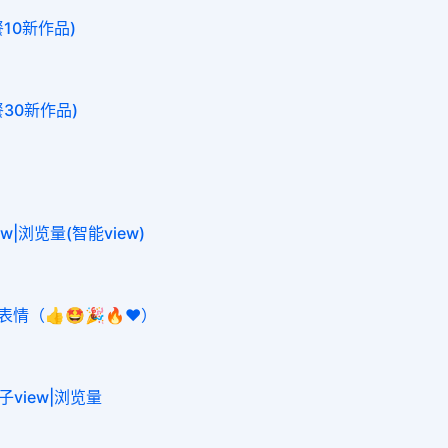
餐10新作品)
餐30新作品)
iew|浏览量(智能view)
|表情（👍🤩🎉🔥❤️）
帖子view|浏览量