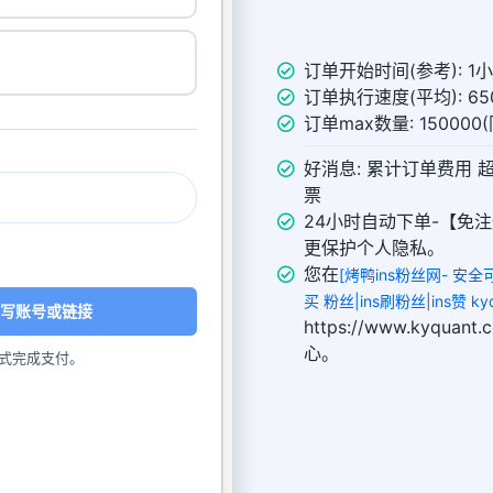
订单开始时间(参考): 1
订单执行速度(平均): 650
订单max数量: 15000
好消息: 累计订单费用 
票
24小时自动下单-【免注
更保护个人隐私。
您在
[烤鸭ins粉丝网- 安
买 粉丝|ins刷粉丝|ins赞 kyq
写账号或链接
https://www.kyqu
心。
式完成支付。