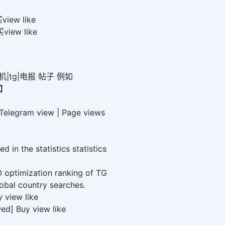
iew like
iew like
|tg|电报 帖子 例如
0】
 Telegram view | Page views
d in the statistics statistics
 optimization ranking of TG
obal country searches.
 view like
ed] Buy view like