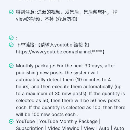
特别注意: 遗漏的视频，发售后，售后帮您补； 掉
view的视频，不补 (介意勿拍)
:
下单链接:【请输入youtube 链接 如
https://www.youtube.com/channel/****】
Monthly package: For the next 30 days, after
publishing new posts, the system will
automatically detect them (10 minutes to 4
hours) and then execute them automatically (up
to a maximum of 30 new posts); If the quantity is
selected as 50, then there will be 50 new posts
each; If the quantity is selected as 100, then there
will be 100 new posts each..
YouTube | YouTube Monthly Package |
Subscription | Video Viewing | View | Auto | Auto