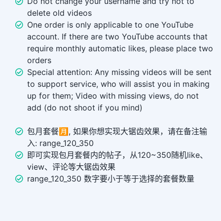
Do not change your username and try not to
delete old videos
One order is only applicable to one YouTube
account. If there are two YouTube accounts that
require monthly automatic likes, please place two
orders
Special attention: Any missing videos will be sent
to support service, who will assist you in making
up for them; Video with missing views, do not
add (do not shoot if you mind)
包月套餐🈷️, 如果你想实现大锯齿效果，请在备注输
入: range_120_350
即可实现包月套餐内的帖子，从120~350随机like、
view、评论等大锯齿效果
range_120_350 数字要小于等于选择的套餐数量