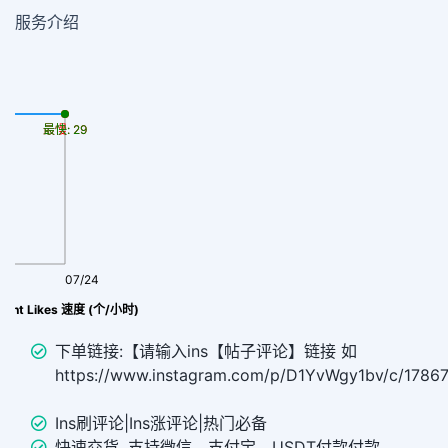
服务介绍
最慢: 29
最快: 29
07/24
ent Likes 速度 (个/小时)
下单链接:【请输入ins【帖子评论】链接 如
https://www.instagram.com/p/D1YvWgy1bv/c/178
Ins刷评论|Ins涨评论|热门必备
快速交货, 支持微信、支付宝、USDT付款付款