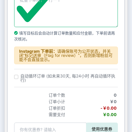
填写目标后会自动计算订单数量和应付金额，下单前请再
次核对。
Instagram 下单前：
请确保账号为公开状态，并关
闭“标记送审（Flag for review）”，否则新增粉丝可
能不会直接显示。
自动循环订单 (如未来30天, 每24小时 再自动循环执
行)
订单个数
0
订单小计
￥0
订单折扣
-￥0.00
需要支付
￥0.00
使用优惠券