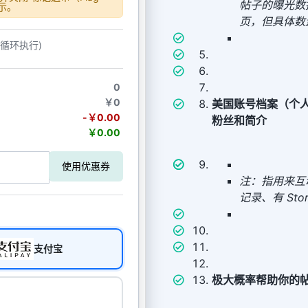
帖子的曝光数据，
显示。
页，但具体数
动循环执行)
0
￥0
美国账号档案（个
-￥0.00
粉丝和简介
￥0.00
使用优惠券
注：指用来互
记录、有 St
支付宝
极大概率帮助你的