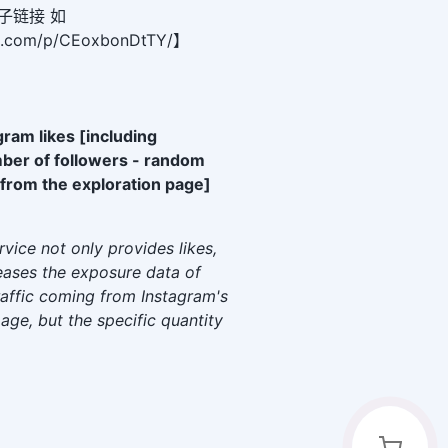
子链接 如
am.com/p/CEoxbonDtTY/】
gram likes [including
er of followers - random
 from the exploration page]
rvice not only provides likes,
reases the exposure data of
raffic coming from Instagram's
age, but the specific quantity