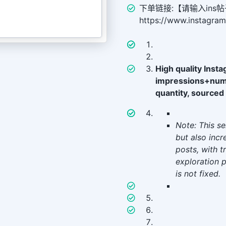
下单链接:【请输入ins帖
https://www.instagr
High quality Insta
impressions+numb
quantity, sourced
Note: This se
but also inc
posts, with t
exploration p
is not fixed.