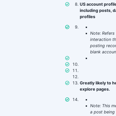
US account profil
including posts, d
profiles
Note: Refers
interaction t
posting recor
blank accoun
Greatly likely to 
explore pages.
Note: This m
a post being 