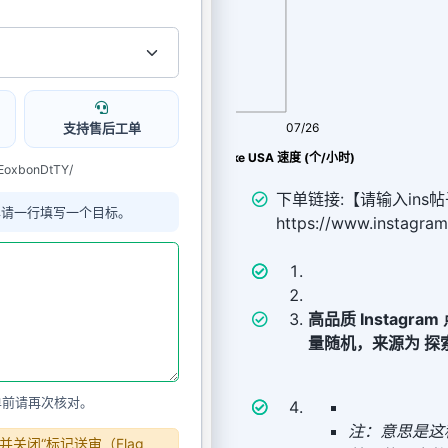
支持售后工单
08/08
07/26
Ins推广 ɪɢ 点赞Like USA 速度 (个/小时)
EoxbonDtTY/
下单链接:【请输入ins帖
单请一行填写一个目标。
https://www.instagr
高品质 Instagra
量随机，来源为 探索
单前请再次核对。
注：意思是这
关闭“标记送审（Flag