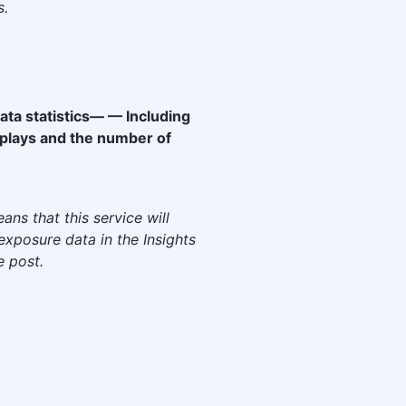
s.
ta statistics— — Including
plays and the number of
ans that this service will
exposure data in the Insights
e post.