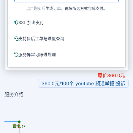
点击购买后生成订单，再按所选方式完成支付。
SSL 加密支付
支持售后工单与进度查询
服务异常可跟进处理
原价
360.0
元
360.0元/100个 youtube 频道举报|投诉
服务介绍
最慢: 17
最快: 17