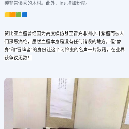
種非常優秀的木材。此外，ins 增加粉絲。
🟨🟧🟩🟦
赞比亚血檀曾经因为高度模仿甚至冒充非洲小叶紫檀而被人
们深恶痛绝，虽然血檀本身是没有任何错误的地方，但“替
身”和“冒牌者”的身份让这个可怜虫的名声一片狼藉，在业界
获争议无数！