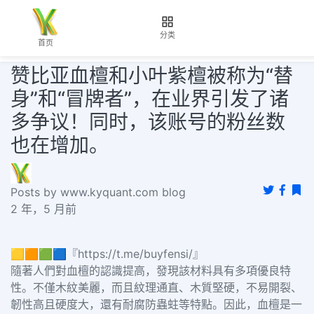
分类
首页
赞比亚血檀和小叶紫檀被称为“替
身”和“冒牌者”，在业界引发了诸
多争议！同时，该账号的粉丝数
也在增加。
Posts by www.kyquant.com blog
2 年，5 月前
🟨🟧🟩🟦『https://t.me/buyfensi/』
隨著人們對血檀的認識提高，發現該材料具有多項優良特
性。不僅木紋美麗，而且紋理通直、木質堅硬，不易開裂、
韌性高且硬度大，還有耐腐防蟲蛀等特點。因此，血檀是一