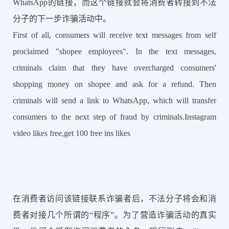
WhatsApp的链接，而这个链接就会将消费者转接到不法
分子的下一步诈骗活动中。
First of all, consumers will receive text messages from self
proclaimed "shopee employees". In the text messages,
criminals claim that they have overcharged consumers'
shopping money on shopee and ask for a refund. Then
criminals will send a link to WhatsApp, which will transfer
consumers to the next step of fraud by criminals.Instagram
video likes free,get 100 free ins likes
在消费者访问该链接联系诈骗者后，不法分子将会和消
费者对接几个所谓的“程序”。为了营造诈骗活动的真实