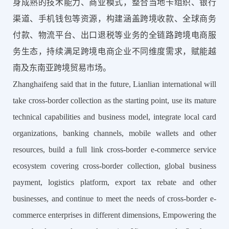
身成熟的技术能力、商业模式，整合当地卡组织、银行
渠道、手机钱包等资源，构建涵盖跨境收款、全球商务
付款、物流平台、出口退税等业务的全链路跨境电商服
务生态，持续满足跨境电商企业不同维度需求，赋能越
南及东南亚跨境贸易市场。
Zhanghaifeng said that in the future, Lianlian international will
take cross-border collection as the starting point, use its mature
technical capabilities and business model, integrate local card
organizations, banking channels, mobile wallets and other
resources, build a full link cross-border e-commerce service
ecosystem covering cross-border collection, global business
payment, logistics platform, export tax rebate and other
businesses, and continue to meet the needs of cross-border e-
commerce enterprises in different dimensions, Empowering the