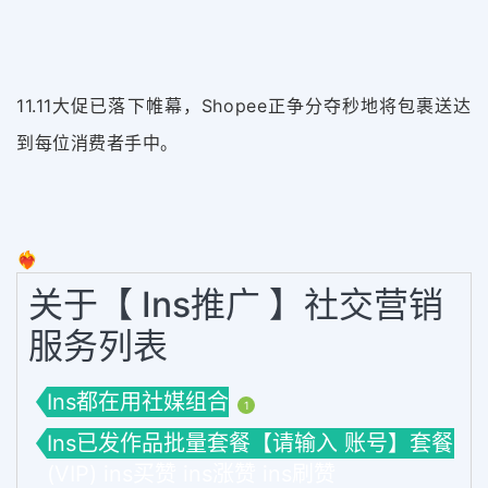
11.11大促已落下帷幕，Shopee正争分夺秒地将包裹送达
到每位消费者手中。
❤️‍🔥
关于【 Ins推广 】社交营销
服务列表
Ins都在用社媒组合
1
Ins已发作品批量套餐【请输入 账号】套餐
(VIP) ins买赞 ins涨赞 ins刷赞