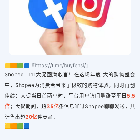
🟨🟧🟩🟦『https://t.me/buyfensi/』
Shopee 11.11大促圆满收官！在这场年度 大的购物盛会
中，Shopee为消费者带来了极致的购物体验，同时再创
佳绩：大促当日首两小时，平台用户访问量涨至平日
5.5
倍
；大促期间，
超
35亿
条信息通过Shopee聊聊发送，
共
计售出超
20亿
件商品。
🟨🟧🟩🟦