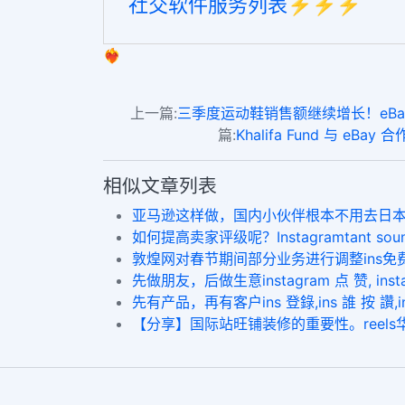
社交软件服务列表⚡️⚡️⚡️
❤️‍🔥
上一篇:
三季度运动鞋销售额继续增长！eBay将下一目标
篇:
Khalifa Fund 与 eB
相似文章列表
亚马逊这样做，国内小伙伴根本不用去日本了 buy ins 
如何提高卖家评级呢？Instagramtant soundc
敦煌网对春节期间部分业务进行调整ins免费增粉网
先做朋友，后做生意instagram 点 赞, insta
先有产品，再有客户ins 登錄,ins 誰 按 讚,in
【分享】国际站旺铺装修的重要性。reels华人赞 