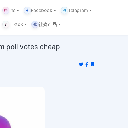
Ins
Facebook
Telegram
Tiktok
社媒产品
社
l votes cheap