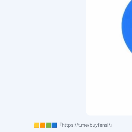
🟨🟧🟩🟦『https://t.me/buyfensi/』