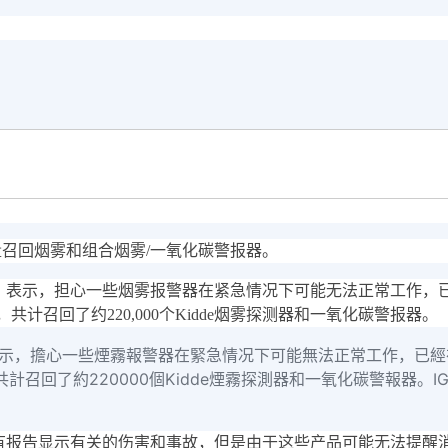
量召回烟雾和组合烟雾/一氧化碳警报器。
C）表示，担心一些烟雾报警器在紧急情况下可能无法正常工作，
网站，共计召回了约220,000个Kidde烟雾探测器和一氧化碳警报器。
表示，擔心一些煙霧報警器在緊急情况下可能無法正常工作，已
，共計召回了約220000個Kidde煙霧探測器和一氧化碳警報器。IG帳號買
没有报告显示有关的伤害和事故，但是由于这些产品可能无法提醒