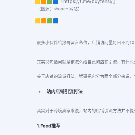
🟨🟧🟩🟦『https://t.me/buyfensi/』
（图源：shopee 网站）
🟨🟧🟩🟦
很多小伙伴给猴哥留言私信，店铺访问量每日不到10
其实换句话问就是该怎么给自己
的
店铺引流，有什么流
关于店铺的流量打法，猴哥把它分为两个部分来说，
站内店铺引流打法
其实对于跨境卖家来说，站内的店铺引流方法并不复
1. Feed推荐