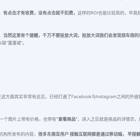
，
有点击才有收费，没有点击就不扣费，
这样的ROI也是比较高的，毕竟我
。
当然这里有个提醒，千万不要投放大词，投放大词我们会发现烧车烧
的
碰“蓬蓬裙”。
方面其实非常有远见，已经打通了Facebook与Instagram之间的外
示，一个图片上带有价格，也带有
“查看商品”
，进入之后就是商品的详情页，
机构所发布的内容，
很多东南亚用户 接触互联网都是通过移动端， 早接