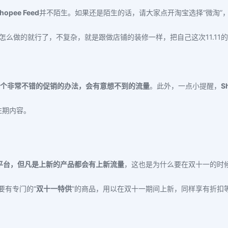
hopee Feed
并不陌生。如果还是陌生的话，请大家点开淘宝选择“微淘”，
1是怎么做的就行了，不复杂，就是跟做店铺的装修一样，把自己这
次
11.
一个非常不错的促销的办法，会有意想不到的流量
。此外，一点小提醒，
S
往期内容。
的平台，但凡是上新的产品都会有上新流量
，这也是为什么要在双十一的时
要有专门的“
双十一特供
”的商品，用以在双十一期间上新，同样享有折扣