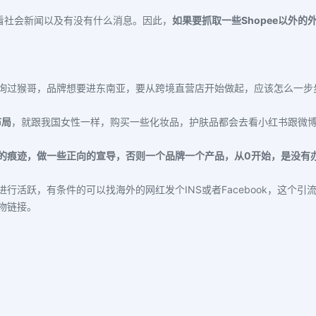
k看看社会新闻以及有没有什么消息。因此，
如果要抓取一些Shopee以外的外部
询过猴哥，品牌想要进东南亚，要从跨境直营店开始做起，应该怎么一步
布局
，就跟我国女性一样，购买一些化妆品，护肤品都会去看小红书跟微
的痕迹，做一些正向的宣导，否则一个品牌一个产品，从0开始，是没有
s上进行活跃，有条件的可以找海外的网红发个INS或者Facebook，这个
物链接。