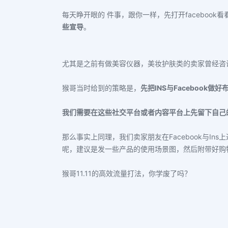
每天睁开眼的 件事，跟你一样，先打开faceboo
些宣导
。
尤其是之前有做美容仪器，美妆护肤类的卖家曾经
咨
猴哥当时给到的策略是，
先把INS与Facebook做好
我们需要在这些社交平台或者内容平台上先留下自己
那么事实上同理，我们卖家朋友在Facebook与In
呢，建议是发一些产品的使用场景图，然后附带好购
猴哥11.11的高效流量打法，你
学废
了吗？