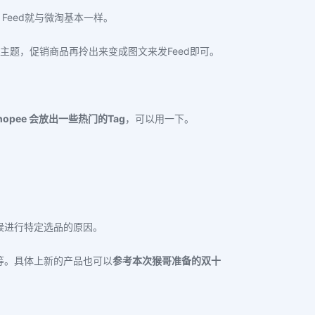
Feed就与微淘基本一样。
11的主题，促销商品再拎出来变成图文来发Feed即可。
hopee 会放出一些热门的Tag
，可以用一下。
候进行特定选品的原因。
等。具体上新的产品也可以
参考本次猴哥准备的双十