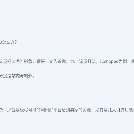
0怎么办？
量打法呢？别急，猴哥一文告诉你，11.11流量打法，以shopee为
分别是
站内
与
站外
。
杂，那就是极尽可能
的
利用好平台给到卖家的资源，尤其是几大引流功能