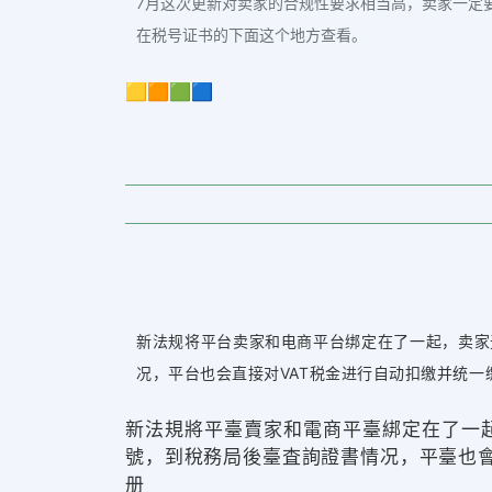
7月这次更新对卖家的合规性要求相当高，卖家一定
在税号证书的下面这个地方查看。
🟨🟧🟩🟦
新法规将平台卖家和电商平台绑定在了一起，卖家
况，平台也会直接对VAT税金进行自动扣缴并统一
新法規將平臺賣家和電商平臺綁定在了一
號，到稅務局後臺査詢證書情况，平臺也會直接對V
册