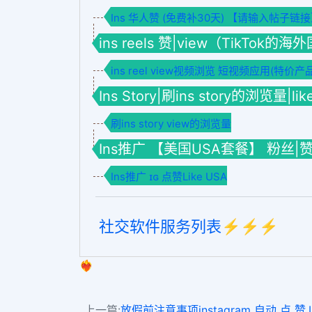
Ins 华人赞 (免费补30天) 【请输入帖子链
ins reels 赞|view（TikTok的
ins reel view视频浏览 短视频应用(特价产
Ins Story|刷ins story的浏览量|li
刷ins story view的浏览量
Ins推广 【美国USA套餐】 粉丝|
Ins推广 ɪɢ 点赞Like USA
社交软件服务列表⚡️⚡️⚡️
❤️‍🔥
上一篇:
放假前注意事项instagram 自动 点 赞,In