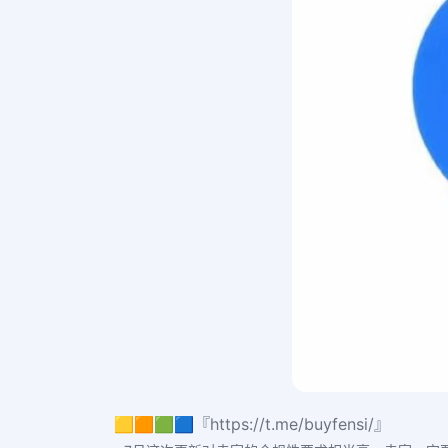
🟨🟧🟩🟦『https://t.me/buyfensi/』