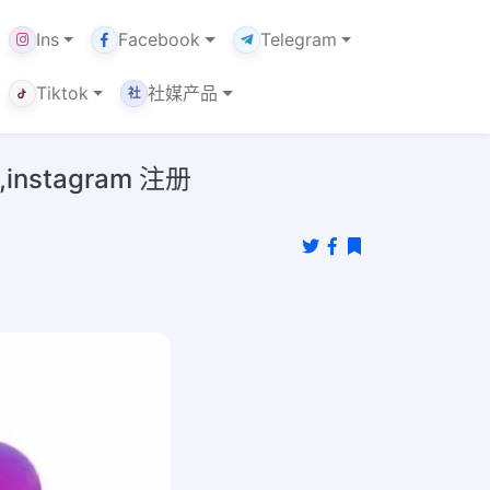
Ins
Facebook
Telegram
Tiktok
社媒产品
社
nstagram 注册