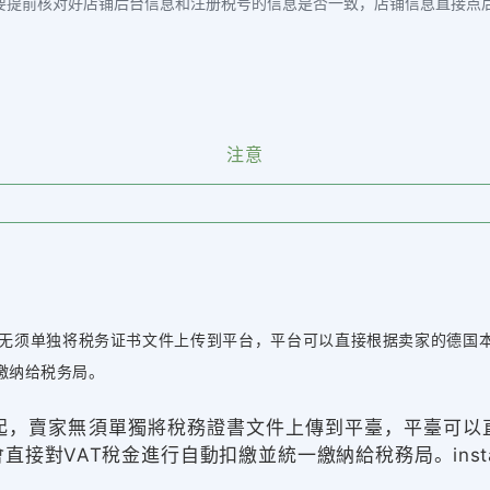
要提前核对好店铺后台信息和注册税号的信息是否一致，店铺信息直接点后
注意
无须单独将税务证书文件上传到平台，平台可以直接根据卖家的德国本
缴纳给税务局。
起，賣家無須單獨將稅務證書文件上傳到平臺，平臺可以直
AT稅金進行自動扣繳並統一繳納給稅務局。instagram 电