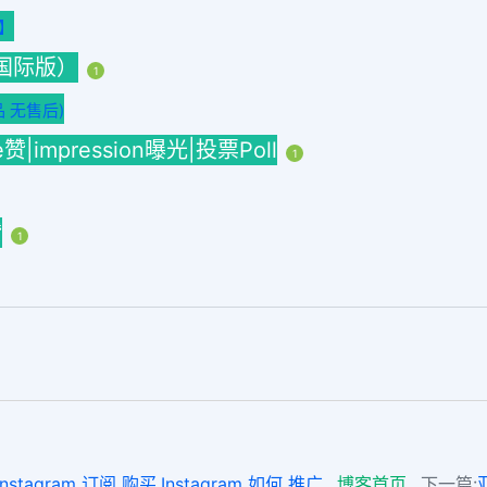
接】
海外国际版）
1
品 无售后)
ke赞|impression曝光|投票Poll
1
赞
1
stagram 订阅 购买,Instagram 如何 推广
博客首页
下一篇: