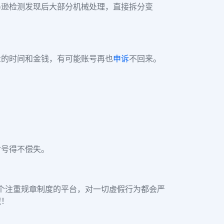
马逊检测发现后大部分机械处理，直接拆分变
量的时间和金钱，有可能账号再也
申诉
不回来。
。
封号得不偿失。
一个注重规章制度的平台，对一切虚假行为都会严
哦！