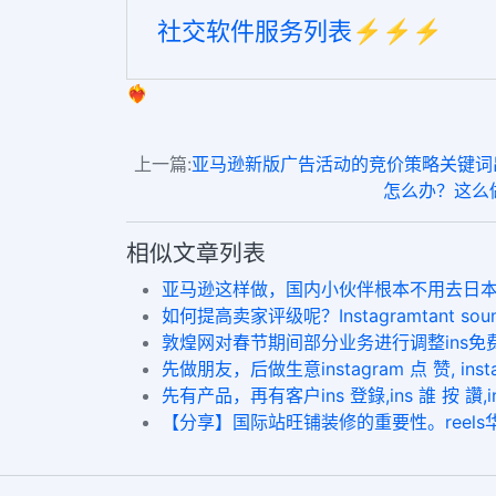
社交软件服务列表⚡️⚡️⚡️
❤️‍🔥
上一篇:
亚马逊新版广告活动的竞价策略关键词出价计算方
怎么办？这么做让
相似文章列表
亚马逊这样做，国内小伙伴根本不用去日本了 buy ins 
如何提高卖家评级呢？Instagramtant soundc
敦煌网对春节期间部分业务进行调整ins免费增粉网
先做朋友，后做生意instagram 点 赞, insta
先有产品，再有客户ins 登錄,ins 誰 按 讚,in
【分享】国际站旺铺装修的重要性。reels华人赞 