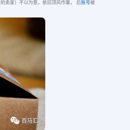
的卖家）不以为意，依旧顶风作案， 后
账号
被