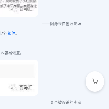
——图源来自创蓝论坛
被封的
邮件
。
那么容易恢复。
某个被误杀的卖家