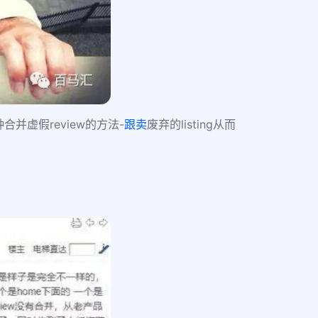
并虚假review的方法-
跟卖
废弃的listing从而