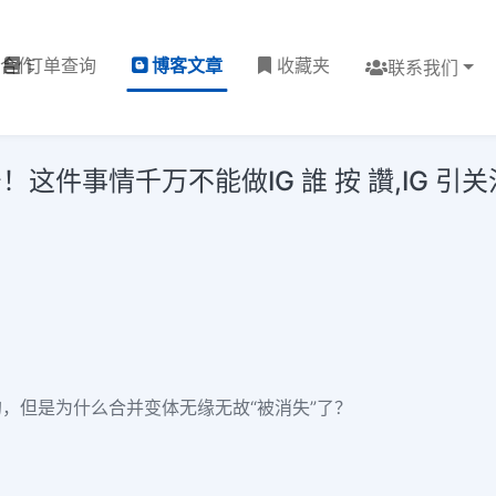
理合作
订单查询
博客文章
收藏夹
联系我们
事情千万不能做IG 誰 按 讚,IG 引关注,IG
，但是为什么合并变体无缘无故“被消失”了？