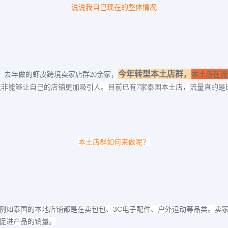
说说我自己现在的整体情况
今年转型本土店群，
，去年做的虾皮跨境卖家店群
20余家，
本土店在流
无非能够让自己的店铺更加吸引人。
目前已有
7
家泰国本土店，流量真的是
本土店群如何来做呢？
3C
例如泰国的本地店铺都是在卖包包、
电子配件、户外运动等品类。卖
促进产品的销量。