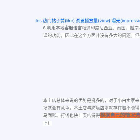
Ins 热门帖子赞(like) 浏览播放量(view) 曝光(impressi
6.
利用本地客服语言
相通
印度尼西亚、泰国、越南
译的功能，因此在这个方面并没有多大的问题。但
本土店总体来说的优势是挺多的，对于小白卖家来
场就会有竞争，本土店与跨境店本就存在着不晓得
根据自己的情况选
马到账。打钱也快！麦咭觉得
上！