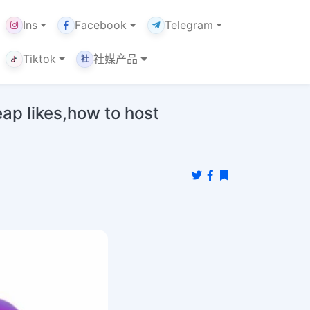
Ins
Facebook
Telegram
Tiktok
社媒产品
社
s,how to host