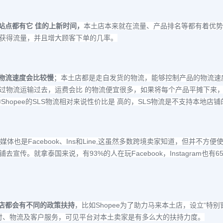
站点都有它 佳的上新时间，
本土店本来就在流量、产品排名等都有着优势
获得流量，并且增大顾客下单的几率。
物流速度会比较慢
；本土店都是走自发货的物流，能够控制产品的物流速
过物流运输过去，运费会比 的物流便宜很多，如果将每个产品平摊下来
Shopee
SLS
SLS
③
的
物流相对来说性价比是 高的，
物流是不支持本地店铺
Facebook
Ins
Line,
媒体也是
、
和
这虽然多数跨境卖家知道，但并不方便
93%
Facebook
Instagram
6
铺去宣传。就拿泰国来说，有
的人在玩
，
也有
Shopee
“
店都会有不同的政策扶持
，比如
为了助力马来本土店，设立
特别
付、物流及客户服务，可见平台对本土卖家是有多么大的扶持力度。