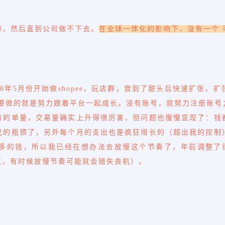
掉，然后直到公司做不下去。
在全球一体化的影响下，没有一个
18年5月份开始做shopee，玩店群，尝到了甜头后快速扩张
要做的就是努力跟着平台一起成长。没有账号，就努力注册账号
有
的单量，交易量确实上升得很厉害，但问题也慢慢显现了：
钱
己的瓶颈了
，另外每个月的支出也是疯狂增长的（超出我的控制
多的钱，所以
我已经在想办法去放慢这个节奏了，年前调整了
气，有时候放慢节奏可能就会错失良机）。