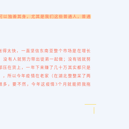
 可以独善其身，尤其是我们这些普通人，普通
，扩张得太快，一直坚信东南亚整个市场是在增长
；没有人就努力
带出徒弟一起做
；没有钱就努
都压在货上，一年下来赚了几十万其实都只是
），所以
今年疫情在老家（在湖北整整呆了两
很多，要不然，今年这疫情
3
个月
就能把我拖