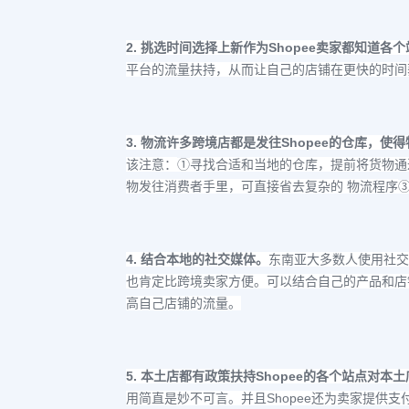
2.
Shopee
挑选时间选择上新
作为
卖家都知道各个
平台的流量扶持，从而让自己的店铺在更快的时间
3.
Shopee
物流
许多跨境店都是发往
的仓库，使得
该注意：
①
寻找合适和当地的仓库，提前将货物通
物发往消费者手里，可直接省去复杂的 物流程序
4.
结合本地的社交媒体。
东南亚大多数人使用社交
也肯定比跨境卖家方便。可以结合自己的产品和店
高自己店铺的流量。
5.
Shopee
本土店都有政策扶持
的各个站点对本土
Shopee
用简直是妙不可言。并且
还为卖家提供支