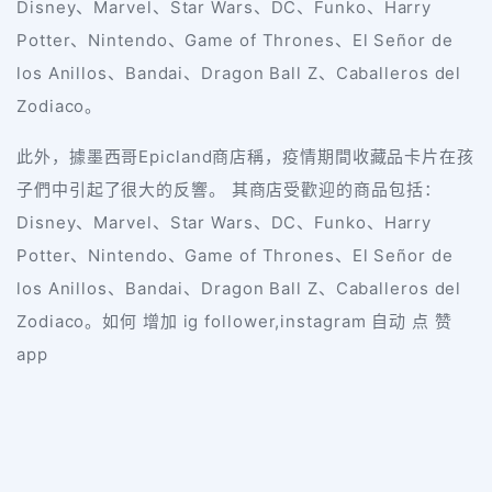
Disney、Marvel、Star Wars、DC、Funko、Harry
Potter、Nintendo、Game of Thrones、El Señor de
los Anillos、Bandai、Dragon Ball Z、Caballeros del
Zodiaco。
此外，據墨西哥Epicland商店稱，疫情期間收藏品卡片在孩
子們中引起了很大的反響。 其商店受歡迎的商品包括：
Disney、Marvel、Star Wars、DC、Funko、Harry
Potter、Nintendo、Game of Thrones、El Señor de
los Anillos、Bandai、Dragon Ball Z、Caballeros del
Zodiaco。如何 增加 ig follower,instagram 自动 点 赞
app