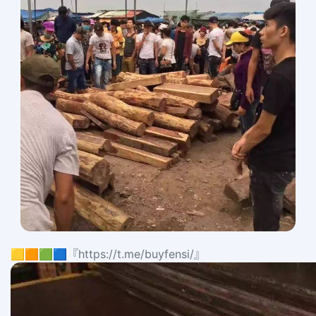
🟨🟧🟩🟦『https://t.me/buyfensi/』