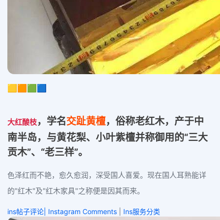
🟨🟧🟩🟦
，学名
交趾黄檀
，俗称老红木，产于中
大红酸枝
南半岛，与黄花梨、小叶紫檀并称御用的“三大
贡木”、“老三样”。
色泽红而不艳，愈久愈润，深受国人喜爱。现在国人耳熟能详
的"红木"及"红木家具"之称便是因其而来
。
ins帖子评论| Instagram Comments
|
Ins服务分类