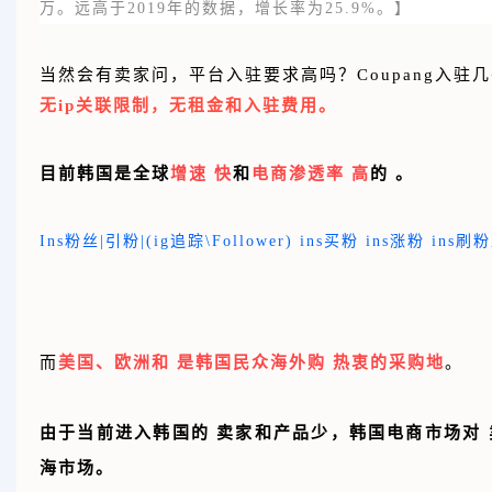
万。远高于2019年的数据，增长率为25.9%。】
当然会有卖家问，平台入驻要求高吗？Coupang入驻
无ip关联限制，无租金和入驻费用。
目前韩国是全球
增速 快
和
电商渗透率 高
的 。
Ins粉丝|引粉|(ig追踪\Follower) ins买粉 ins涨粉 ins刷
而
美国、欧洲和 是韩国民众海外购 热衷的采购地
。
由于当前进入韩国的 卖家和产品少，韩国电商市场对
海市场。