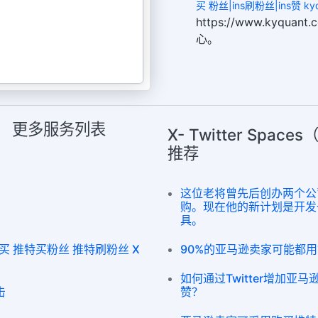
买 粉丝|ins刷粉丝|ins赞 kyq
https://www.kyqu
心。
天室） 更多服务列表
X- Twitter Sp
推荐
这位老将曾先后创办两个公司，分
购。现在他的新计划是开发一个
具。
丝购买 推特买粉丝 推特刷粉丝 X
90%的亚马逊卖家可能都用错了T
如何通过Twitter增加亚马
击
赞？