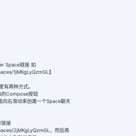
r Space链接 如
i/spaces/1jMKgLyQzmGL】
e聊天室有两种方式。
Compose按钮
界面向右滑动来创建一个Space聊天
贝链接
/i/spaces/2jMKgLyQzmGL，然后再