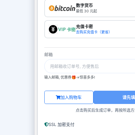
数字货币
最低 30 元起
充值卡密
去购买充值卡（更省）
邮箱
输入邮箱, 优惠券🎁->惊喜多多!
加入购物车
请先填
点击购买后生成订单，再按所选方
SSL 加密支付