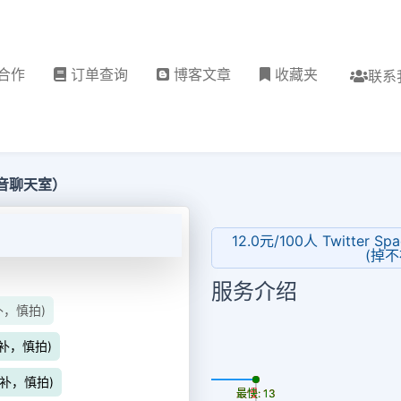
合作
订单查询
博客文章
收藏夹
联系
s（语音聊天室）
12.0元/100人 Twitte
(掉不
服务介绍
不补，慎拍)
不补，慎拍)
更新时间: 2026-08-06
不补，慎拍)
最慢: 13
最快: 13