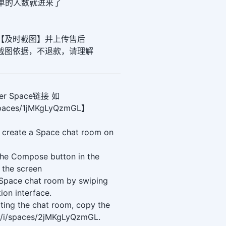
下单的人数就进来了
请【及时截图】并上传售后
无截图依据，不退款，请理解
r Space链接 如
i/spaces/1jMKgLyQzmGL】
 create a Space chat room on
the Compose button in the
 the screen
 Space chat room by swiping
tion interface.
ating the chat room, copy the
com/i/spaces/2jMKgLyQzmGL.