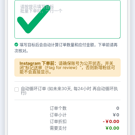
填写目标后会自动计算订单数量和应付金额，下单前请再
次核对。
Instagram 下单前：
请确保账号为公开状态，并关
闭“标记送审（Flag for review）”，否则新增粉丝可
能不会直接显示。
自动循环订单 (如未来30天, 每24小时 再自动循环执
行)
订单个数
0
订单小计
￥0
订单折扣
-￥0.00
需要支付
￥0.00