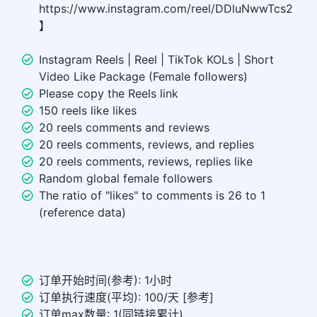
https://www.instagram.com/reel/DDluNwwTcs2
】
Instagram Reels | Reel | TikTok KOLs | Short
Video Like Package (Female followers)
Please copy the Reels link
150 reels like likes
20 reels comments and reviews
20 reels comments, reviews, and replies
20 reels comments, reviews, replies like
Random global female followers
The ratio of "likes" to comments is 26 to 1
(reference data)
订单开始时间(参考): 1小时
订单执行速度(平均): 100/天 [参考]
订单max数量: 1(同链接累计)